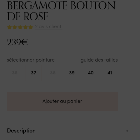
BERGAMOTE BOUTON
DE ROSE
2
avis client
|
Noté
2
5.00
239
€
sur 5
basé sur
notations
client
sélectionner pointure
guide des tailles
36
37
38
39
40
41
Ajouter au panier
Description
+