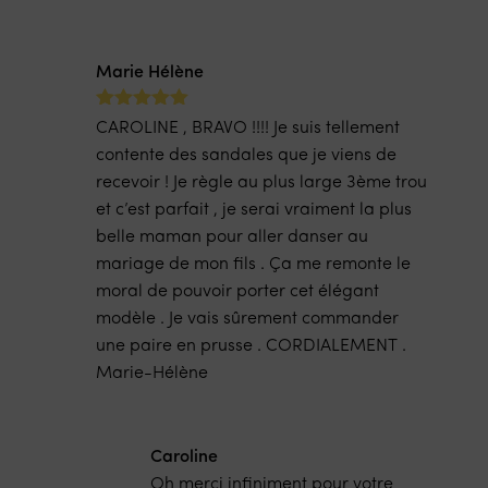
Marie Hélène
Note
sur
5
CAROLINE , BRAVO !!!! Je suis tellement
5
contente des sandales que je viens de
recevoir ! Je règle au plus large 3ème trou
et c’est parfait , je serai vraiment la plus
belle maman pour aller danser au
mariage de mon fils . Ça me remonte le
moral de pouvoir porter cet élégant
modèle . Je vais sûrement commander
une paire en prusse . CORDIALEMENT .
Marie-Hélène
Caroline
Oh merci infiniment pour votre