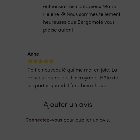
enthousiasme contagieux Marie-
Hélène 🎉​ Nous sommes tellement
heureuses que Bergamote vous
plaise autant !
Anne
Note
sur
5
Petite nouveauté qui me met en joie. La
5
douceur du rose est incroyable. Hâte de
les porter quand il fera bien chaud
Ajouter un avis
Connectez-vous
pour publier un avis.