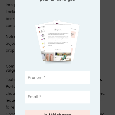
lorsque j’ai atterri dans le rayon homme de Foot
Locker que j’ai compris qu’en réalité trouver des
baskets adaptées à mes pieds était le parcours du
combattant !
Notre basket Armoricain est née de ce constat et
aujourd’hui, nous sommes heureuses de vous la
proposer dans plein de coloris 🙂
Comment sont fabriquées nos baskets pour hallux
valgus ?
Toutes nos baskets sont fabriquées près de
Porto au
Portugal,
dans une petite usine spécialisée dans la
chaussure pour femmes. Fondé en
1975
, l’atelier avec
lequel nous travaillons a acquis un véritable savoir-
faire et un sens du détail au fil des décennies.
Chaque basket est cousue et montée à la main, avec