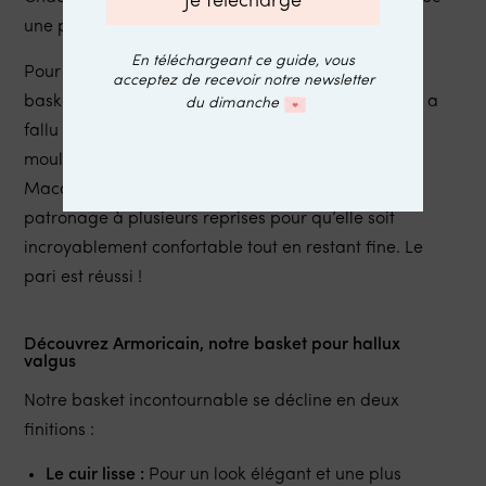
une précision d’orfèvre.
En téléchargeant ce guide, vous
Pour la petite histoire, la mise au point de notre
acceptez de recevoir notre newsletter
basket Armoricain a pris beaucoup de temps car il a
du dimanche
fallu concevoir une semelle sur-mesure à partir de
moules fabriqués spécifiquement pour Caroline
Macaron. Nous avons également peaufiné le
patronage à plusieurs reprises pour qu’elle soit
incroyablement confortable tout en restant fine. Le
pari est réussi !
Découvrez Armoricain, notre basket pour hallux
valgus
Notre basket incontournable se décline en deux
finitions :
Le cuir lisse :
Pour un look élégant et une plus